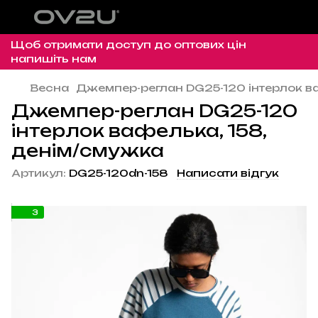
Щоб отримати доступ до оптових цін
напишіть нам
Весна
Джемпер-реглан DG25-120 інтерлок в
Джемпер-реглан DG25-120
інтерлок вафелька, 158,
денім/смужка
Артикул:
DG25-120dn-158
Написати відгук
3