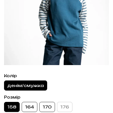
Колір
денім/смужка
Розмір
158
164
170
176