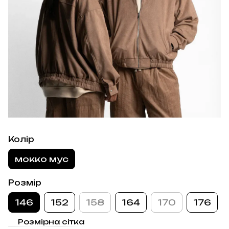
Колір
мокко мус
Розмір
146
152
158
164
170
176
Розмірна сітка