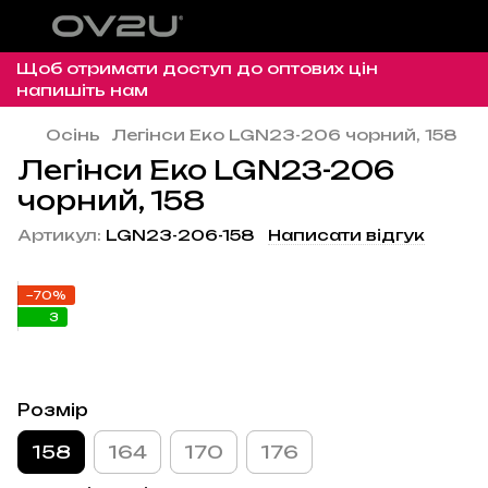
Щоб отримати доступ до оптових цін
напишіть нам
Осінь
Легінси Еко LGN23-206 чорний, 158
Легінси Еко LGN23-206
чорний, 158
Артикул:
LGN23-206-158
Написати відгук
−70%
3
Розмір
158
164
170
176