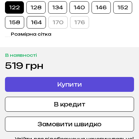
122
128
134
140
146
152
158
164
170
176
Розмірна сітка
В наявності
519 грн
Купити
В кредит
Замовити швидко
Увійти
для відображення накопичувальної