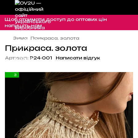
Щоб отримати доступ до оптових цін
напишіть нам
Зима
Прикраса. золота
Прикраса. золота
Артикул:
Р24-001
Написати відгук
3