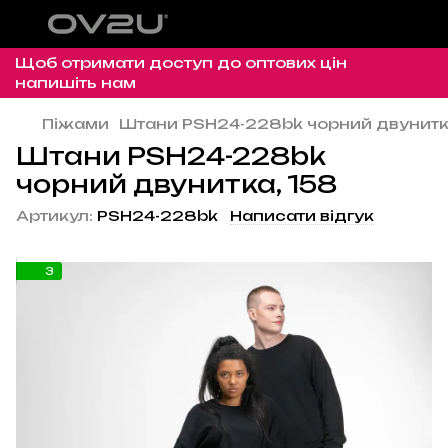
Щоб отримати доступ до оптових цін
напишіть нам
Піжами
Штани PSH24-228bk чорний двунитк
Штани PSH24-228bk
чорний двунитка, 158
Артикул:
PSH24-228bk
Написати відгук
3