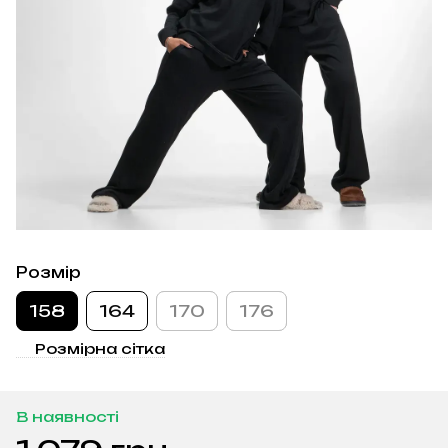
Розмір
158
164
170
176
Розмірна сітка
В наявності