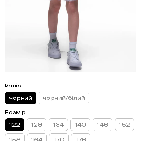
Колір
чорний
чорний/білий
Розмір
122
128
134
140
146
152
158
164
170
176