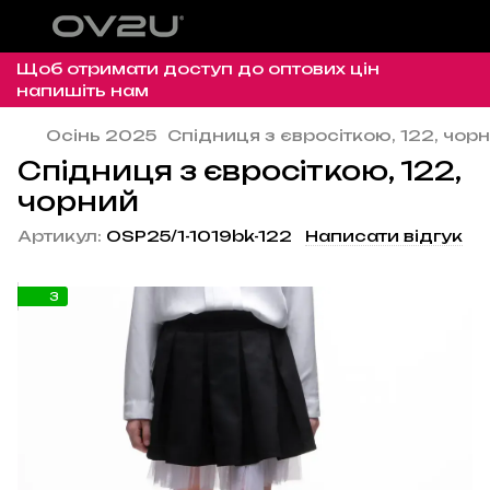
Щоб отримати доступ до оптових цін
напишіть нам
Осінь 2025
Спідниця з євросіткою, 122, чор
Спідниця з євросіткою, 122,
чорний
Артикул:
OSP25/1-1019bk-122
Написати відгук
3