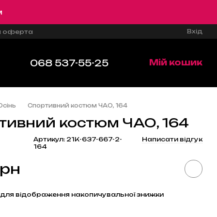
м
Вхід
а оферта
068 537-55-25
Мій кошик
Осінь
Спортивний костюм ЧАО, 164
тивний костюм ЧАО, 164
Артикул: 21К-637-667-2-
Написати відгук
164
грн
для відображення накопичувальної знижки