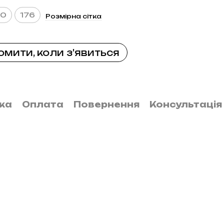
70
176
Розмірна сітка
омити, коли з'явиться
ка
Оплата
Повернення
Консультація