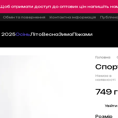
Щоб отримати доступ до оптових цін напишіть на
Обмін та повернення
Контактна інформація
Публічн
ь 2025
Осінь
Літо
Весна
Зима
Піжами
Головна
Спор
Немає в
наявності
749 
%
Увійти
Розмір