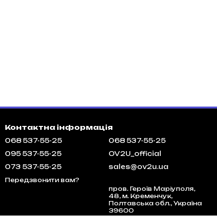
Контактна інформація
068 537-55-25
068 537-55-25
095 537-55-25
OV2U_official
073 537-55-25
sales@ov2u.ua
Передзвонити вам?
пров. Героїв Маріуполя,
48, м. Кременчук,
Полтавська обл., Україна
39600