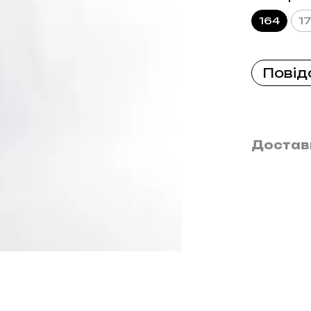
164
1
Повід
Достав