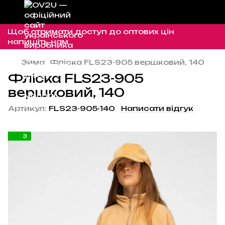
Щоб отримати доступ до оптових цін
напишіть нам
Зима
Фліска FLS23-905 вершковий, 140
Фліска FLS23-905
вершковий, 140
Артикул:
FLS23-905-140
Написати відгук
3