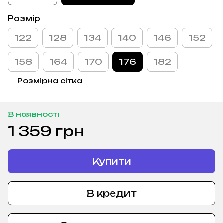
Розмір
122
128
134
140
146
152
158
164
170
176
182
Розмірна сітка
В наявності
1 359 грн
Купити
В кредит